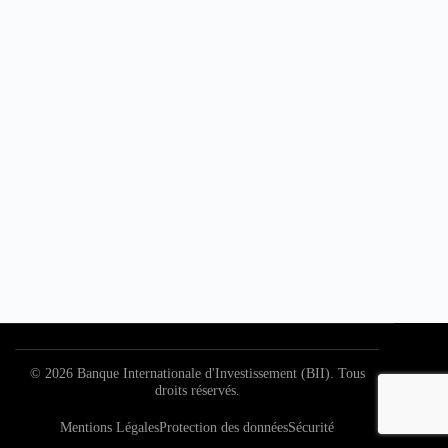
©
2026
Banque Internationale d'Investissement (BII). Tous
droits réservés.
Mentions Légales
Protection des données
Sécurité