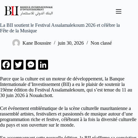
Passer
au
contenu
La BII soutient le Festival Assalamalekoum 2026 et célèbre la
Fête de la Musique
Kane Boussire
juin 30, 2026
Non classé
Fa
T
M
Li
ce
wi
es
nk
Parce que la culture est un moteur de développement, la Banque
bo
tte
se
ed
Internationale d’Investissement (BII) a eu le plaisir de soutenir la
19ème édition du Festival Assalamalekoum, qui s’est tenue du 11 au
ok
r
ng
In
30 juin 2026 à Nouakchott.
er
Cet événement emblématique de la scène culturelle mauritanienne a
rassemblé artistes, festivaliers et passionnés de musique autour d’une
programmation riche et festive, célébrant à la fois la diversité culturelle
du pays et son ouverture sur le monde.
En accompagnant cette nouvelle édition, la BII réaffirme sa conviction